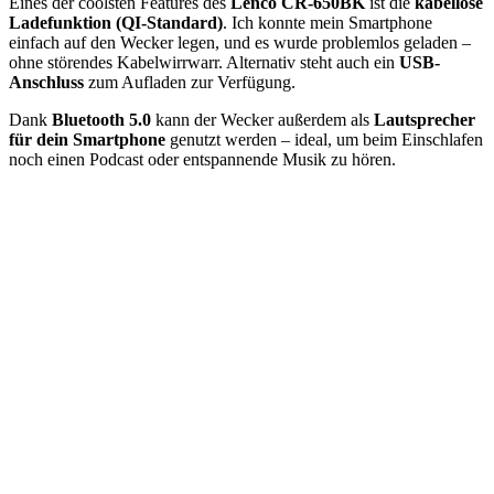
Eines der coolsten Features des
Lenco CR-650BK
ist die
kabellose
Ladefunktion (QI-Standard)
. Ich konnte mein Smartphone
einfach auf den Wecker legen, und es wurde problemlos geladen –
ohne störendes Kabelwirrwarr. Alternativ steht auch ein
USB-
Anschluss
zum Aufladen zur Verfügung.
Dank
Bluetooth 5.0
kann der Wecker außerdem als
Lautsprecher
für dein Smartphone
genutzt werden – ideal, um beim Einschlafen
noch einen Podcast oder entspannende Musik zu hören.