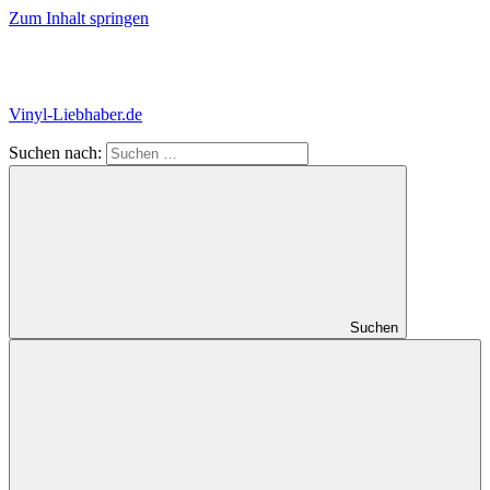
Zum Inhalt springen
Vinyl-Liebhaber.de
Suchen nach:
Der
Blog
für
alle
Schallplatten-
Fans!
Suchen