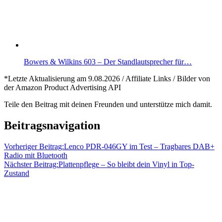
Bowers & Wilkins 603 – Der Standlautsprecher für…
*Letzte Aktualisierung am 9.08.2026 / Affiliate Links / Bilder von
der Amazon Product Advertising API
Teile den Beitrag mit deinen Freunden und unterstütze mich damit.
DAB+
Lenco
Beitragsnavigation
Lenco
DAB+
Radio
Radios
Vorheriger Beitrag:
Lenco PDR-046GY im Test – Tragbares DAB+
Radio mit Bluetooth
Nächster Beitrag:
Plattenpflege – So bleibt dein Vinyl in Top-
Zustand