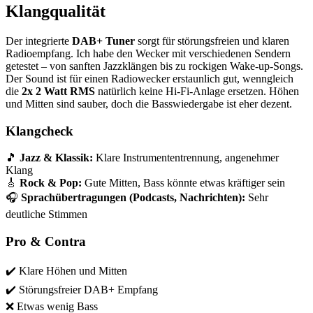
Klangqualität
Der integrierte
DAB+ Tuner
sorgt für störungsfreien und klaren
Radioempfang. Ich habe den Wecker mit verschiedenen Sendern
getestet – von sanften Jazzklängen bis zu rockigen Wake-up-Songs.
Der Sound ist für einen Radiowecker erstaunlich gut, wenngleich
die
2x 2 Watt RMS
natürlich keine Hi-Fi-Anlage ersetzen. Höhen
und Mitten sind sauber, doch die Basswiedergabe ist eher dezent.
Klangcheck
🎵
Jazz & Klassik:
Klare Instrumententrennung, angenehmer
Klang
🎸
Rock & Pop:
Gute Mitten, Bass könnte etwas kräftiger sein
🎧
Sprachübertragungen (Podcasts, Nachrichten):
Sehr
deutliche Stimmen
Pro & Contra
✔️ Klare Höhen und Mitten
✔️ Störungsfreier DAB+ Empfang
❌ Etwas wenig Bass