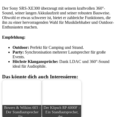
Der Sony SRS-XE300 überzeugt mit seinem kraftvollen 360°-
Sound, seiner langen Akkulaufzeit und seiner robusten Bauweise.
Obwohl er etwas schwerer ist, bietet er zahlreiche Funktionen, die
ihn zu einer hervorragenden Wahl für Musikliebhaber und Outdoor-
Enthusiasten machen.
Empfehlung:
Outdoor:
Perfekt für Camping und Strand.
Party:
Synchronisation mehrerer Lautsprecher für große
Events.
Höchste Klangansprüche:
Dank LDAC und 360°-Sound
ideal für Audiophile.
Das könnte dich auch Interessieren:
Bowers & Wilkins 603 –
Der Klipsch RP-6000F –
Der Standlautsprecher
Ein Standlautsprecher,
für…
der…