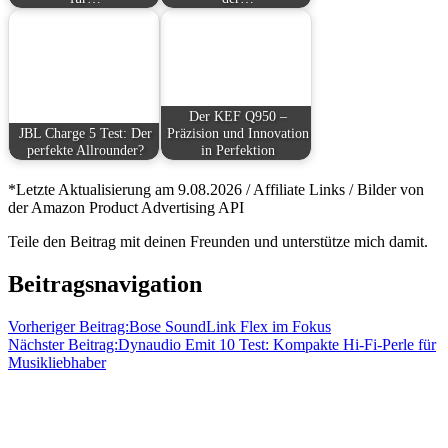
Der KEF Q950 –
JBL Charge 5 Test: Der
Präzision und Innovation
perfekte Allrounder?
in Perfektion
*Letzte Aktualisierung am 9.08.2026 / Affiliate Links / Bilder von
der Amazon Product Advertising API
Teile den Beitrag mit deinen Freunden und unterstütze mich damit.
Bluetooth
Sony
Beitragsnavigation
Sony
Lautsprecher
Lautsprecher
Lautsprecher
Vorheriger Beitrag:
Bose SoundLink Flex im Fokus
Nächster Beitrag:
Dynaudio Emit 10 Test: Kompakte Hi-Fi-Perle für
Musikliebhaber