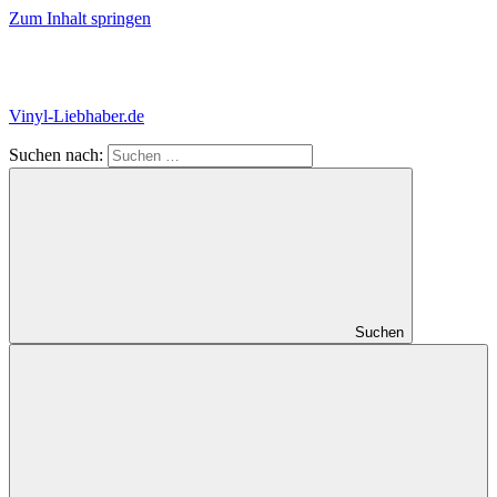
Zum Inhalt springen
Vinyl-Liebhaber.de
Suchen nach:
Der
Blog
für
alle
Schallplatten-
Fans!
Suchen