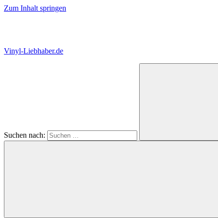
Zum Inhalt springen
Vinyl-Liebhaber.de
Der
Blog
für
alle
Schallplatten-
Fans!
Suchen nach: