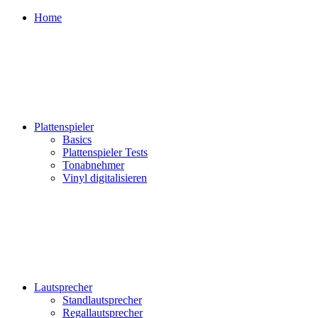
Home
Plattenspieler
Basics
Plattenspieler Tests
Tonabnehmer
Vinyl digitalisieren
Lautsprecher
Standlautsprecher
Regallautsprecher