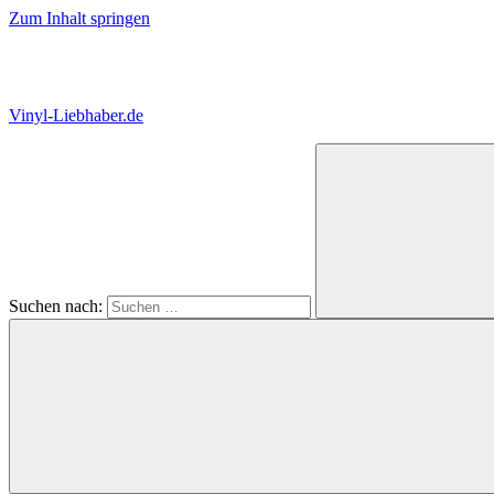
Zum Inhalt springen
Vinyl-Liebhaber.de
Der
Blog
für
alle
Schallplatten-
Fans!
Suchen nach: