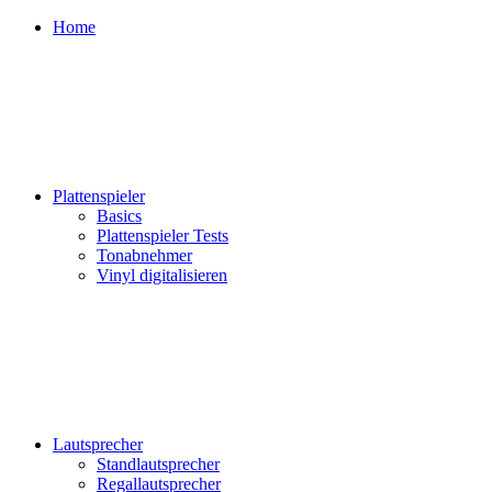
Home
Plattenspieler
Basics
Plattenspieler Tests
Tonabnehmer
Vinyl digitalisieren
Lautsprecher
Standlautsprecher
Regallautsprecher